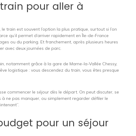
train pour aller à
 train est souvent l’option la plus pratique, surtout si l’on
arce qu’il permet d’arriver rapidement en Île-de-France
éages ou du parking. Et franchement, après plusieurs heures
ner avec deux journées de parc.
train, notamment grâce à la gare de Marne-la-Vallée Chessy,
e rêve logistique : vous descendez du train, vous êtes presque
aisse commencer le séjour dès le départ. On peut discuter, se
ions à ne pas manquer, ou simplement regarder défiler le
ntenant”.
budget pour un séjour