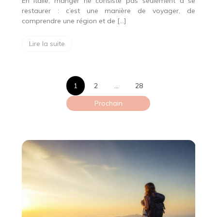
En Italie, manger ne consiste pas seulement à se
restaurer : c’est une manière de voyager, de
comprendre une région et de […]
Lire la suite
Pagination
1
2
…
28
des
Prochain
publications