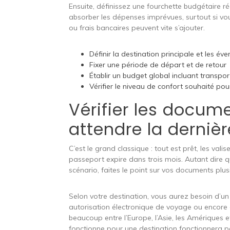
Ensuite, définissez une fourchette budgétaire r
absorber les dépenses imprévues, surtout si vo
ou frais bancaires peuvent vite s’ajouter.
Définir la destination principale et les év
Fixer une période de départ et de retour
Établir un budget global incluant transpo
Vérifier le niveau de confort souhaité pou
Vérifier les docu
attendre la derniè
C’est le grand classique : tout est prêt, les va
passeport expire dans trois mois. Autant dire q
scénario, faites le point sur vos documents plu
Selon votre destination, vous aurez besoin d’un 
autorisation électronique de voyage ou encore d
beaucoup entre l’Europe, l’Asie, les Amériques 
fonctionne pour une destination fonctionnera p