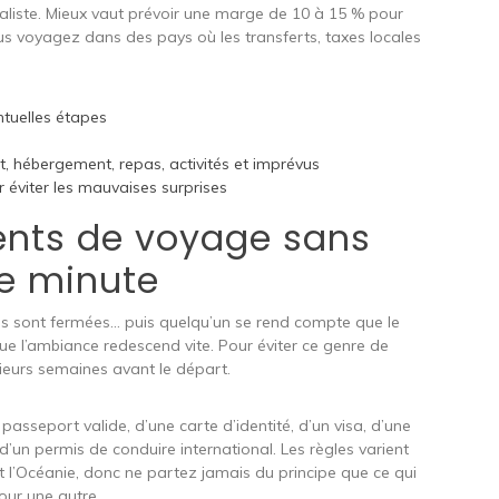
éaliste. Mieux vaut prévoir une marge de 10 à 15 % pour
us voyagez dans des pays où les transferts, taxes locales
entuelles étapes
rt, hébergement, repas, activités et imprévus
r éviter les mauvaises surprises
ments de voyage sans
re minute
lises sont fermées… puis quelqu’un se rend compte que le
ue l’ambiance redescend vite. Pour éviter ce genre de
sieurs semaines avant le départ.
passeport valide, d’une carte d’identité, d’un visa, d’une
’un permis de conduire international. Les règles varient
et l’Océanie, donc ne partez jamais du principe que ce qui
our une autre.