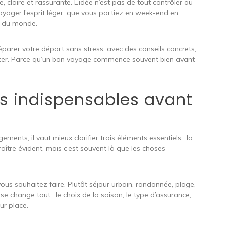
 claire et rassurante. L’idée n’est pas de tout contrôler au
voyager l’esprit léger, que vous partiez en week-end en
ut du monde.
rer votre départ sans stress, avec des conseils concrets,
viter. Parce qu’un bon voyage commence souvent bien avant
les indispensables avant
nts, il vaut mieux clarifier trois éléments essentiels : la
raître évident, mais c’est souvent là que les choses
s souhaitez faire. Plutôt séjour urbain, randonnée, plage,
nse change tout : le choix de la saison, le type d’assurance,
ur place.