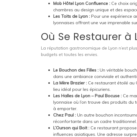
Mob Hôtel Lyon Confluence :
Ce choix orig
chambres au design unique et des espac
Les Toits de Lyon :
Pour une expérience au
lyonnaises offrant une vue imprenable sur l
Où Se Restaurer à 
La réputation gastronomique de Lyon n’est plus 
budgets et toutes les envies.
Le Bouchon des Filles :
Un véritable bouch
dans une ambiance conviviale et authent
La Mère Brazier :
Ce restaurant étoilé au G
lieu idéal pour les épicuriens.
Les Halles de Lyon – Paul Bocuse :
Ce marc
lyonnaise où l’on trouve des produits du 
à emporter.
Chez Paul :
Un autre bouchon incontournab
réconfortante dans un cadre traditionnel.
L’Ourson qui Boit :
Ce restaurant propose 
influences asiatiques. Une adresse surpr