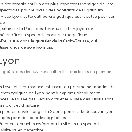
n site romain est l’un des plus importants vestiges de l’ère
s spectacles pour le plaisir des habitants de Lugdunum.
 Vieux Lyon, cette cathédrale gothique est réputée pour son
le.
 situé sur la Place des Terreaux, est un joyau de
uminé et offre un spectacle nocturne magnifique.
œil situé dans le quartier de la Croix-Rousse, qui
 tisserands de soie lyonnais.
 Lyon
 goûts, des découvertes culturelles aux loisirs en plein air.
diéval et Renaissance est inscrit au patrimoine mondial de
crets typiques de Lyon, sont à explorer absolument.
ces, le Musée des Beaux-Arts et le Musée des Tissus sont
s d’art et d’histoire.
à pied ou à vélo, longer la Saône permet de découvrir Lyon
nagés pour des balades agréables.
nement annuel transformant la ville en un spectacle
e visiteurs en décembre.