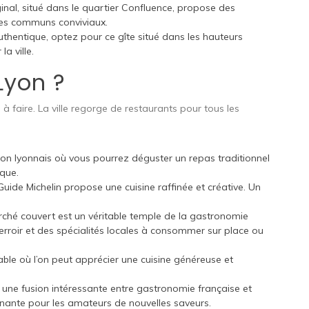
inal, situé dans le quartier Confluence, propose des
es communs conviviaux.
thentique, optez pour ce gîte situé dans les hauteurs
a ville.
Lyon ?
à faire. La ville regorge de restaurants pour tous les
on lyonnais où vous pourrez déguster un repas traditionnel
ique.
uide Michelin propose une cuisine raffinée et créative. Un
hé couvert est un véritable temple de la gastronomie
terroir et des spécialités locales à consommer sur place ou
le où l’on peut apprécier une cuisine généreuse et
une fusion intéressante entre gastronomie française et
enante pour les amateurs de nouvelles saveurs.