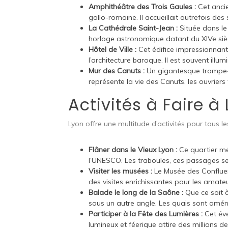
Amphithéâtre des Trois Gaules :
Cet ancie
gallo-romaine. Il accueillait autrefois de
La Cathédrale Saint-Jean :
Située dans le
horloge astronomique datant du XIVe sièc
Hôtel de Ville :
Cet édifice impressionnant,
l’architecture baroque. Il est souvent ill
Mur des Canuts :
Un gigantesque trompe-l’
représente la vie des Canuts, les ouvriers
Activités à Faire à
Lyon offre une multitude d’activités pour tous les
Flâner dans le Vieux Lyon :
Ce quartier mé
l’UNESCO. Les traboules, ces passages se
Visiter les musées :
Le Musée des Confluen
des visites enrichissantes pour les amateur
Balade le long de la Saône :
Que ce soit 
sous un autre angle. Les quais sont amé
Participer à la Fête des Lumières :
Cet évé
lumineux et féerique attire des millions d