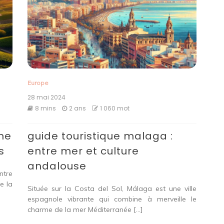
Europe
28 mai 2024
8 mins
2 ans
1 060 mot
nne
guide touristique malaga :
s
entre mer et culture
andalouse
ntre
e la
Située sur la Costa del Sol, Málaga est une ville
espagnole vibrante qui combine à merveille le
charme de la mer Méditerranée […]