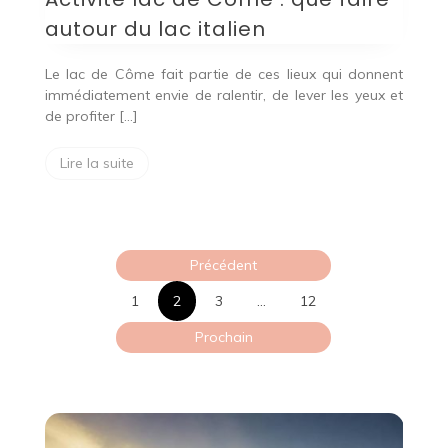
autour du lac italien
Le lac de Côme fait partie de ces lieux qui donnent
immédiatement envie de ralentir, de lever les yeux et
de profiter […]
Lire la suite
Pagination
Précédent
des
1
2
3
…
12
publications
Prochain