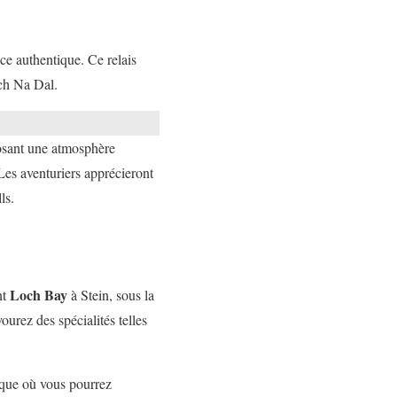
ce authentique. Ce relais
ch Na Dal.
osant une atmosphère
 Les aventuriers apprécieront
ls.
Loch Bay
nt
à Stein, sous la
urez des spécialités telles
ique où vous pourrez