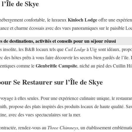
l’Île de Skye
Kinloch Lodge
hébergement confortable, le luxueux
offre une expérien
nce et charme écossais avec des vues panoramiques sur le paisible Lo
 de destinations, activités et conseils pour un séjour réussi
us insolite, les B&B locaux tels que
Cuil Lodge
à Uig sont idéaux, prop
c des hôtes prêts à vous faire découvrir les secrets bien gardés de l’île.
Glenbrittle Campsite
hentiques comme le
, niché au pied des Cuillin Hil
our Se Restaurer sur l’Île de Skye
voyage à elles seules. Pour une expérience culinaire unique, le restaura
th, propose des plats inspirés des produits locaux de haute qualité. Savo
ine, avec des vues spectaculaires sur la mer.
ontractée, rendez-vous au
Three Chimneys
, un établissement emblémat